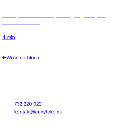
Jak sprawdzić klasę energetyczną na
świadectwie?
4 min
Wróć do bloga
Kontakt
Audyteko Sp. z o.o.
Młyńska 7, Kraków
732 220 022
kontakt@audyteko.eu
Dla klienta