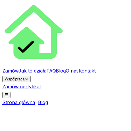
Zamów
Jak to działa
FAQ
Blog
O nas
Kontakt
Współpraca
Zamów certyfikat
Strona główna
Blog
Świadectwo energetyczne online
— czy można je zamówić bez wizyty audytora?
Poradnik
5 min
14 września 2025