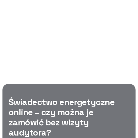
Świadectwo
energetyczne online —
czy można je zamówić
bez wizyty audytora?
Jak zamówić świadectwo energetyczne całkowicie
online, bez wizyty audytora w domu.
Świadectwo energetyczne
online – czy można je
zamówić bez wizyty
audytora?