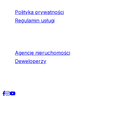
Polityka prywatności
Regulamin usługi
Współpraca
Agencje nieruchomości
Deweloperzy
Social media
©
2026
Audyteko
. Wszelkie prawa zastrzeżone.