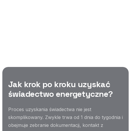
Jak krok po kroku
uzyskać świadectwo
energetyczne?
Instrukcja od A do Z — jak zamówić świadectwo
energetyczne bez wychodzenia z domu.
Jak krok po kroku uzyskać
świadectwo energetyczne?
Proces uzyskania świadectwa nie jest
skomplikowany. Zwykle trwa od 1 dnia do tygodnia i
obejmuje zebranie dokumentacji, kontakt z