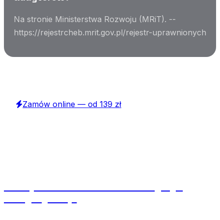
Na stronie Ministerstwa Rozwoju (MRiT). --
https://rejestrcheb.mrit.gov.pl/rejestr-uprawnionych
Potrzebujesz świadectwo energetyczne?
Zamów online — od 139 zł
Powiązane artykuły
Co to jest świadectwo charakterystyki
energetycznej?