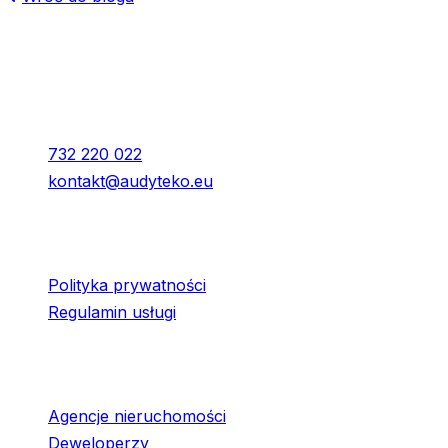
Kontakt
Audyteko Sp. z o.o.
Młyńska 7, Kraków
732 220 022
kontakt@audyteko.eu
Dla klienta
Polityka prywatności
Regulamin usługi
Współpraca
Agencje nieruchomości
Deweloperzy