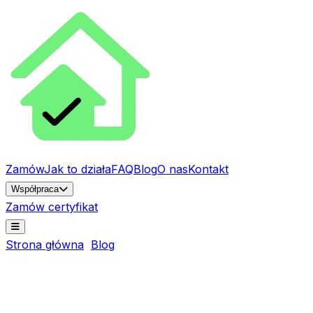
Zamów
Jak to działa
FAQ
Blog
O nas
Kontakt
Współpraca
Zamów certyfikat
Strona główna
Blog
Jak krok po kroku uzyskać
świadectwo energetyczne?
Poradnik
7 min
14 września 2025