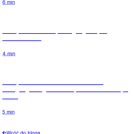
6 min
Jak sprawdzić klasę energetyczną na
świadectwie?
4 min
Jak sprawdzić ważność świadectwa
energetycznego online — przewodnik krok po
kroku
5 min
Wróć do bloga