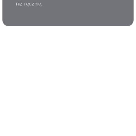
niż ręcznie.
Modele współpracy
Elastyczne warianty
współpracy
Wybierz model, który najlepiej pasuje do Twojej agencji.
Prowizja
Polecaj nasze usługi i zarabiaj na każdym
zleceniu.
Atrakcyjna stawka