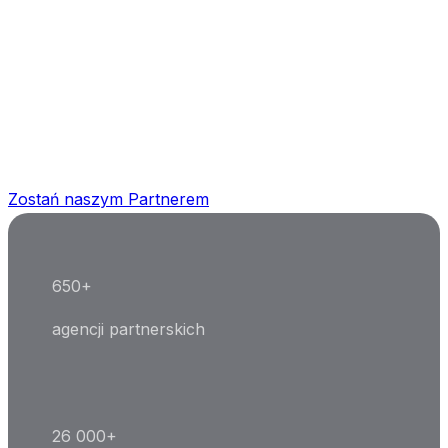
Agencji Nieruchomości
Zwiększaj swoją konkurencyjność i oferuj klientom
kompleksową usługę. Dołącz do lidera w branży
świadectw energetycznych.
Zostań naszym Partnerem
650+
agencji partnerskich
26 000+