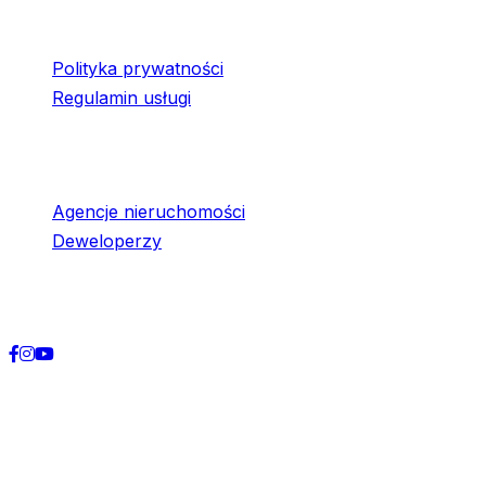
Dla klienta
Polityka prywatności
Regulamin usługi
Współpraca
Agencje nieruchomości
Deweloperzy
Social media
©
2026
Audyteko
. Wszelkie prawa zastrzeżone.