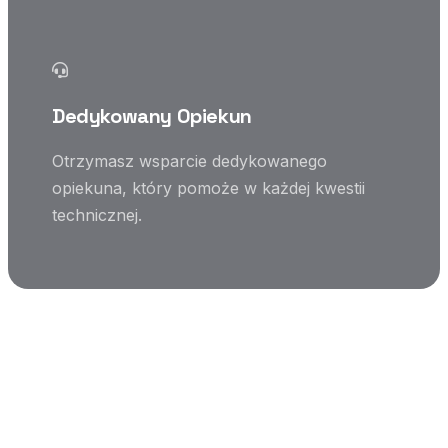
Dedykowany Opiekun
Otrzymasz wsparcie dedykowanego
opiekuna, który pomoże w każdej kwestii
technicznej.
Tylko 3 kroki
Współpraca w 3 prostych
krokach
Zaprojektowaliśmy proces, który jest szybki i intuicyjny.