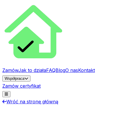
Zamów
Jak to działa
FAQ
Blog
O nas
Kontakt
Współpraca
Zamów certyfikat
Wróć na stronę główną
Program Partnerski
Program Partnerski dla