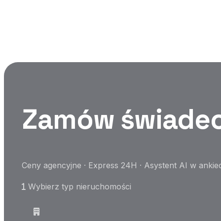
Nowość!
Podaj adres nieruchomości i opcjonalnie dodaj zdjęc
oddania, materiały ścian, ogrzewanie i więcej.
Dostępny
Zamów świadec
Ceny agencyjne · Express 24H · Asystent AI w ankie
Wybierz typ nieruchomości