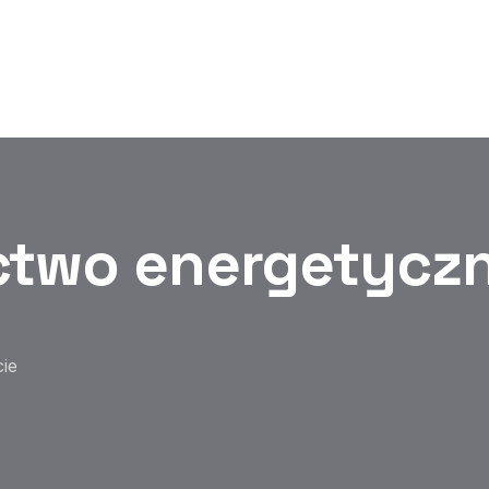
ie budynku — nasz AI automatycznie uzupełni ankietę dany
 wyłącznie w panelu agencyjnym.
two energetycz
cie