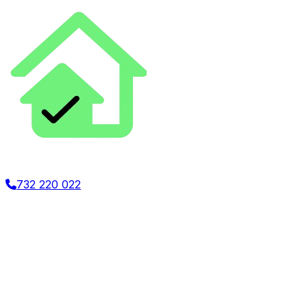
Panel agencji
732 220 022
Asystent AI